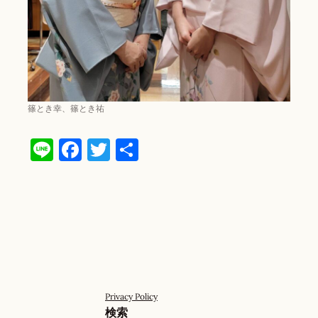
篠とき幸、篠とき祐
Line
Facebook
Twitter
共
有
Privacy Policy
検索