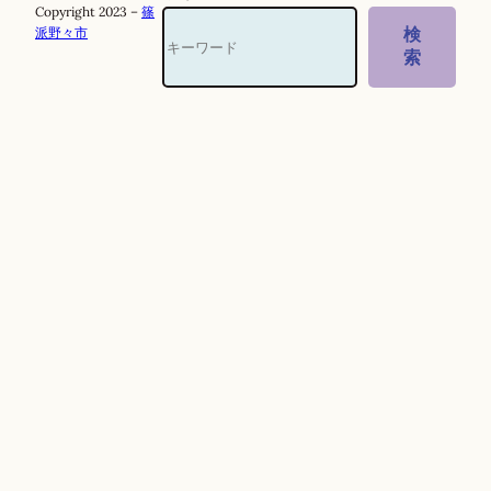
Copyright 2023 –
篠
派野々市
検
索