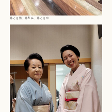
篠とき祐、篠登喜、篠とき幸